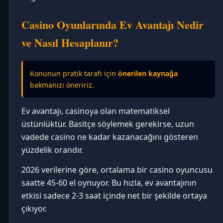
Casino Oyunlarında Ev Avantajı Nedir
ve Nasıl Hesaplanır?
Konunun pratik tarafı için
önerilen kaynağa
bakmanızı öneririz.
Ev avantajı, casinoya olan matematiksel
üstünlüktür. Basitçe söylemek gerekirse, uzun
vadede casino ne kadar kazanacağını gösteren
yüzdelik orandır.
2026 verilerine göre, ortalama bir casino oyuncusu
saatte 45-60 el oynuyor. Bu hızla, ev avantajının
etkisi sadece 2-3 saat içinde net bir şekilde ortaya
çıkıyor.