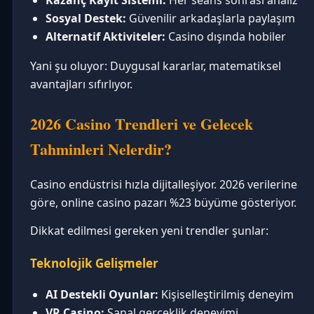
Kazanç Kayıt Sistemi:
Her seans sonrası analiz
Sosyal Destek:
Güvenilir arkadaşlarla paylaşım
Alternatif Aktiviteler:
Casino dışında hobiler
Yani şu oluyor: Duygusal kararlar, matematiksel
avantajları sıfırlıyor.
2026 Casino Trendleri ve Gelecek
Tahminleri Nelerdir?
Casino endüstrisi hızla dijitalleşiyor. 2026 verilerine
göre, online casino pazarı %23 büyüme gösteriyor.
Dikkat edilmesi gereken yeni trendler şunlar:
Teknolojik Gelişmeler
AI Destekli Oyunlar:
Kişiselleştirilmiş deneyim
VR Casino:
Sanal gerçeklik deneyimi