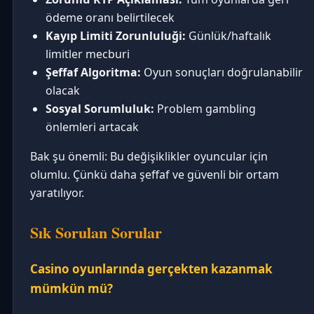
ödeme oranı belirtilecek
Kayıp Limiti Zorunluluği:
Günlük/haftalık
limitler mecburi
Şeffaf Algoritma:
Oyun sonuçları doğrulanabilir
olacak
Sosyal Sorumluluk:
Problem gambling
önlemleri artacak
Bak şu önemli: Bu değişiklikler oyuncular için
olumlu. Çünkü daha şeffaf ve güvenli bir ortam
yaratılıyor.
Sık Sorulan Sorular
Casino oyunlarında gerçekten kazanmak
mümkün mü?