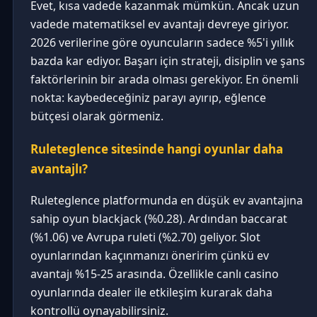
Evet, kısa vadede kazanmak mümkün. Ancak uzun
vadede matematiksel ev avantajı devreye giriyor.
2026 verilerine göre oyuncuların sadece %5'i yıllık
bazda kar ediyor. Başarı için strateji, disiplin ve şans
faktörlerinin bir arada olması gerekiyor. En önemli
nokta: kaybedeceğiniz parayı ayırıp, eğlence
bütçesi olarak görmeniz.
Ruleteglence sitesinde hangi oyunlar daha
avantajlı?
Ruleteglence platformunda en düşük ev avantajına
sahip oyun blackjack (%0.28). Ardından baccarat
(%1.06) ve Avrupa ruleti (%2.70) geliyor. Slot
oyunlarından kaçınmanızı öneririm çünkü ev
avantajı %15-25 arasında. Özellikle canlı casino
oyunlarında dealer ile etkileşim kurarak daha
kontrollü oynayabilirsiniz.