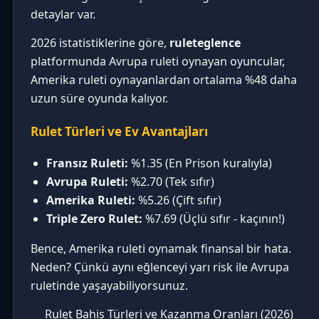
detaylar var.
2026 istatistiklerine göre,
ruleteglence
platformunda Avrupa ruleti oynayan oyuncular,
Amerika ruleti oynayanlardan ortalama %48 daha
uzun süre oyunda kalıyor.
Rulet Türleri ve Ev Avantajları
Fransız Ruleti:
%1.35 (En Prison kuralıyla)
Avrupa Ruleti:
%2.70 (Tek sıfır)
Amerika Ruleti:
%5.26 (Çift sıfır)
Triple Zero Rulet:
%7.69 (Üçlü sıfır - kaçının!)
Bence, Amerika ruleti oynamak finansal bir hata.
Neden? Çünkü aynı eğlenceyi yarı risk ile Avrupa
ruletinde yaşayabiliyorsunuz.
Rulet Bahis Türleri ve Kazanma Oranları (2026)