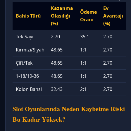
Kazanma
Ev
Ödeme
Bahis Türü
Olasılığı
Avantajı
Oranı
(%)
(%)
Tek Sayı
2.70
35:1
2.70
Kırmızı/Siyah
48.65
1:1
2.70
Çift/Tek
48.65
1:1
2.70
1-18/19-36
48.65
1:1
2.70
Kolon Bahsi
32.43
2:1
2.70
Slot Oyunlarında Neden Kaybetme Riski
Bu Kadar Yüksek?