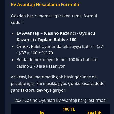
Ev Avantajı Hesaplama Formülü
Gözden kaçırılmaması gereken temel formül
şudur:
Ev Avantajı = (Casino Kazancı - Oyuncu
Kazancı) / Toplam Bahis × 100
Örnek: Rulet oyununda tek sayıya bahis = (37-
1)/37 × 100 = %2.70
Bu da demek oluyor ki her 100 lira bahiste
casino 2.70 lira kazanıyor
Acikcasi, bu matematik çok basit görünse de
pratikte işler karmaşıklaşıyor. Çünkü kısa vadede
şans faktörü devreye giriyor.
2026 Casino Oyunları Ev Avantajı Karşılaştırması
100 TL
Ev
Saatlik