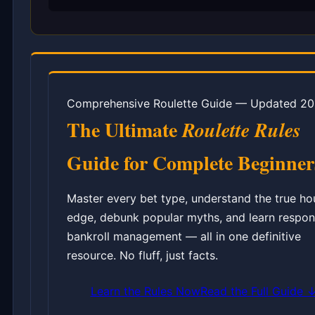
Comprehensive Roulette Guide — Updated 2
The Ultimate
Roulette Rules
Guide for Complete Beginner
Master every bet type, understand the true ho
edge, debunk popular myths, and learn respon
bankroll management — all in one definitive
resource. No fluff, just facts.
Learn the Rules Now
Read the Full Guide 