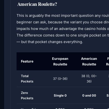
American Roulette?
This is arguably the most important question any roul
beginner can ask, because the variant you choose dir
impacts how much of an advantage the casino holds o
The difference comes down to one single pocket on 
— but that pocket changes everything.
European
American
Feature
Roulette
Roulette
R
Total
38 (0, 00–
37 (0–36)
Pockets
36)
Zero
Single 0
0 and 00
S
Pockets