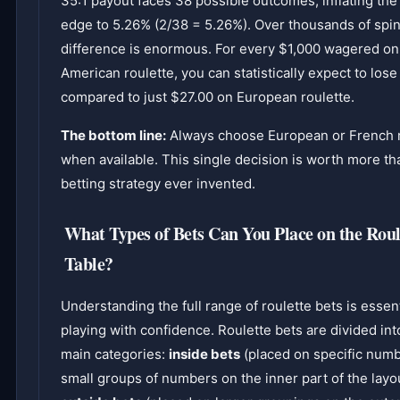
35:1 payout faces 38 possible outcomes, inflating th
edge to 5.26% (2/38 = 5.26%). Over thousands of spins
difference is enormous. For every $1,000 wagered on
American roulette, you can statistically expect to los
compared to just $27.00 on European roulette.
The bottom line:
Always choose European or French r
when available. This single decision is worth more th
betting strategy ever invented.
What Types of Bets Can You Place on the Roul
Table?
Understanding the full range of roulette bets is essent
playing with confidence. Roulette bets are divided int
main categories:
inside bets
(placed on specific numb
small groups of numbers on the inner part of the layo