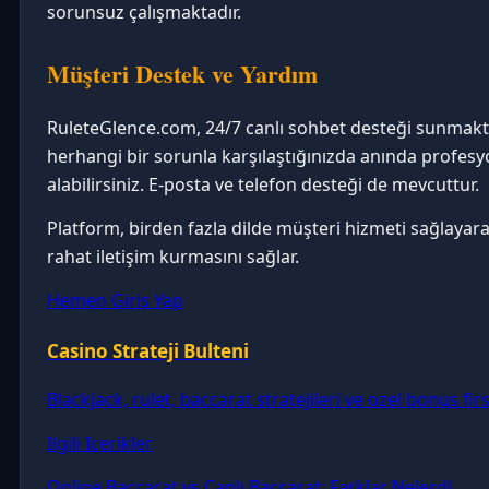
sorunsuz çalışmaktadır.
Müşteri Destek ve Yardım
RuleteGlence.com, 24/7 canlı sohbet desteği sunmakta
herhangi bir sorunla karşılaştığınızda anında profes
alabilirsiniz. E-posta ve telefon desteği de mevcuttur.
Platform, birden fazla dilde müşteri hizmeti sağlayar
rahat iletişim kurmasını sağlar.
Hemen Giris Yap
Casino Strateji Bulteni
Blackjack, rulet, baccarat stratejileri ve ozel bonus firs
Ilgili Icerikler
Online Baccarat vs Canlı Baccarat: Farklar Nelerdi