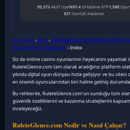
95,373
Aktif Uye
%97.4
Ortalama RTP
1,588
Oyu
821
Gunluk Kazanan
Ana Sayfa
›
Blog
›
Ruleteglencecom 2026Da Online Ca
Oyunlarinin En Kapsamli
›
Index
Siz de online casino oyunlarının heyecanını yaşamak i
RuleteGlence.com tam olarak aradığınız platform olabi
yılında dijital oyun dünyası hızla gelişiyor ve bu sitesi
en önemli oyuncularından biri haline gelmiş durumda
Bu rehberde, RuleteGlence.com'un sunduğu tüm olan
güvenlik özelliklerini ve kazanma stratejilerini kapsa
inceleyeceğiz.
RuleteGlence.com Nedir ve Nasıl Çalışır?