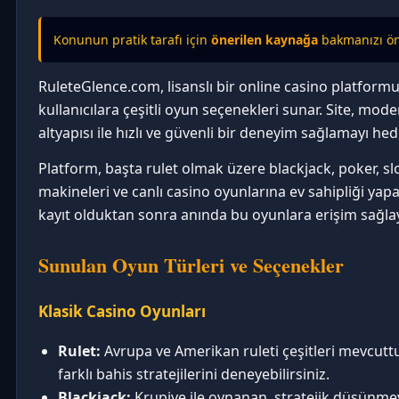
Konunun pratik tarafı için
önerilen kaynağa
bakmanızı öne
RuleteGlence.com, lisanslı bir online casino platform
kullanıcılara çeşitli oyun seçenekleri sunar. Site, mode
altyapısı ile hızlı ve güvenli bir deneyim sağlamayı hede
Platform, başta rulet olmak üzere blackjack, poker, sl
makineleri ve canlı casino oyunlarına ev sahipliği yapar
kayıt olduktan sonra anında bu oyunlara erişim sağlaya
Sunulan Oyun Türleri ve Seçenekler
Klasik Casino Oyunları
Rulet:
Avrupa ve Amerikan ruleti çeşitleri mevcuttu
farklı bahis stratejilerini deneyebilirsiniz.
Blackjack:
Krupiye ile oynanan, stratejik düşünme