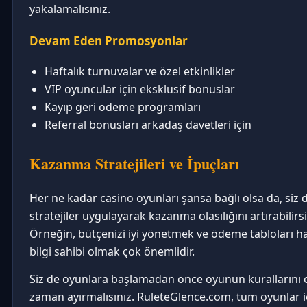
yakalamalısınız.
Devam Eden Promosyonlar
Haftalık turnuvalar ve özel etkinlikler
VIP oyuncular için eksklusif bonuslar
Kayıp geri ödeme programları
Referral bonusları arkadaş davetleri için
Kazanma Stratejileri ve İpuçları
Her ne kadar casino oyunları şansa bağlı olsa da, siz 
stratejiler uygulayarak kazanma olasılığını artırabilirsi
Örneğin, bütçenizi iyi yönetmek ve ödeme tabloları h
bilgi sahibi olmak çok önemlidir.
Siz de oyunlara başlamadan önce oyunun kuralların
zaman ayırmalısınız. RuleteGlence.com, tüm oyunlar iç