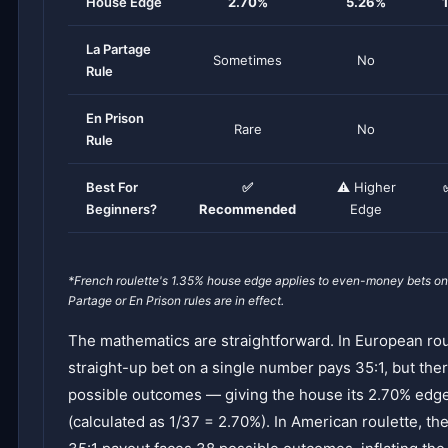
House Edge
2.70%
5.26%
La Partage
Sometimes
No
Rule
En Prison
Rare
No
Rule
Best For
✅
⚠️ Higher
Beginners?
Recommended
Edge
*French roulette's 1.35% house edge applies to even-money bets o
Partage or En Prison rules are in effect.
The mathematics are straightforward. In European rou
straight-up bet on a single number pays 35:1, but the
possible outcomes — giving the house its 2.70% edg
(calculated as 1/37 = 2.70%). In American roulette, t