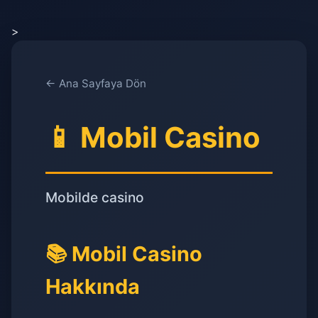
>
← Ana Sayfaya Dön
📱 Mobil Casino
Mobilde casino
📚 Mobil Casino
Hakkında