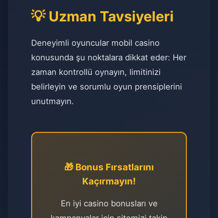
💡 Uzman Tavsiyeleri
Deneyimli oyuncular mobil casino
konusunda şu noktalara dikkat eder: Her
zaman kontrollü oynayın, limitinizi
belirleyin ve sorumlu oyun prensiplerini
unutmayın.
🎁 Bonus Fırsatlarını
Kaçırmayın!
En iyi casino bonusları ve