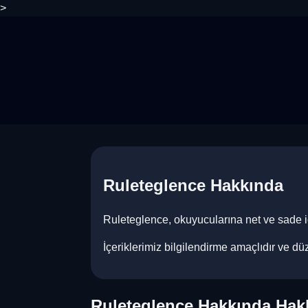
>
Ruleteglence Hakkında
Ruleteglence, okuyucularına net ve sade iç
İçeriklerimiz bilgilendirme amaçlıdır ve dü
Ruleteglence Hakkında Hak