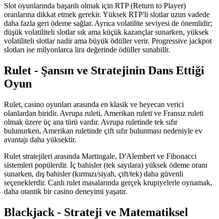
Slot oyunlarında başarılı olmak için RTP (Return to Player)
oranlarına dikkat etmek gerekir. Yüksek RTP'li slotlar uzun vadede
daha fazla geri ödeme sağlar. Ayrıca volatilite seviyesi de önemlidir;
düşük volatiliteli slotlar sık ama küçük kazançlar sunarken, yüksek
volatiliteli slotlar nadir ama büyük ödüller verir. Progressive jackpot
slotları ise milyonlarca lira değerinde ödüller sunabilir.
Rulet - Şansın ve Stratejinin Dans Ettiği
Oyun
Rulet, casino oyunları arasında en klasik ve heyecan verici
olanlardan biridir. Avrupa ruleti, Amerikan ruleti ve Fransız ruleti
olmak üzere üç ana türü vardır. Avrupa ruletinde tek sıfır
bulunurken, Amerikan ruletinde çift sıfır bulunması nedeniyle ev
avantajı daha yüksektir.
Rulet stratejileri arasında Martingale, D'Alembert ve Fibonacci
sistemleri popülerdir. İç bahisler (tek sayılara) yüksek ödeme oranı
sunarken, dış bahisler (kırmızı/siyah, çift/tek) daha güvenli
seçeneklerdir. Canlı rulet masalarında gerçek krupiyelerle oynamak,
daha otantik bir casino deneyimi yaşatır.
Blackjack - Strateji ve Matematiksel