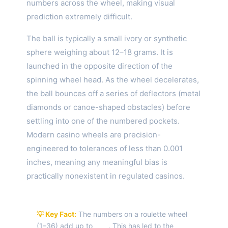
numbers across the wheel, making visual
prediction extremely difficult.
The ball is typically a small ivory or synthetic
sphere weighing about 12–18 grams. It is
launched in the opposite direction of the
spinning wheel head. As the wheel decelerates,
the ball bounces off a series of deflectors (metal
diamonds or canoe-shaped obstacles) before
settling into one of the numbered pockets.
Modern casino wheels are precision-
engineered to tolerances of less than 0.001
inches, meaning any meaningful bias is
practically nonexistent in regulated casinos.
💡 Key Fact:
The numbers on a roulette wheel
(1–36) add up to
666
. This has led to the