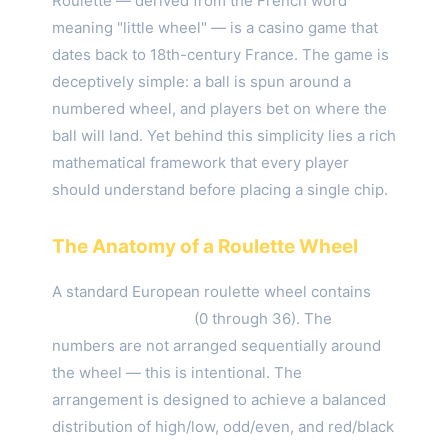
Roulette — derived from the French word
meaning "little wheel" — is a casino game that
dates back to 18th-century France. The game is
deceptively simple: a ball is spun around a
numbered wheel, and players bet on where the
ball will land. Yet behind this simplicity lies a rich
mathematical framework that every player
should understand before placing a single chip.
The Anatomy of a Roulette Wheel
A standard European roulette wheel contains
37
numbered pockets
(0 through 36). The
numbers are not arranged sequentially around
the wheel — this is intentional. The
arrangement is designed to achieve a balanced
distribution of high/low, odd/even, and red/black