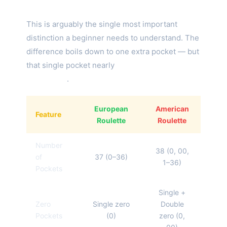
This is arguably the single most important
distinction a beginner needs to understand. The
difference boils down to one extra pocket — but
that single pocket nearly
doubles the house
advantage
.
European
American
Feature
Roulette
Roulette
Number
38 (0, 00,
of
37 (0–36)
1–36)
Pockets
Single +
Zero
Single zero
Double
Pockets
(0)
zero (0,