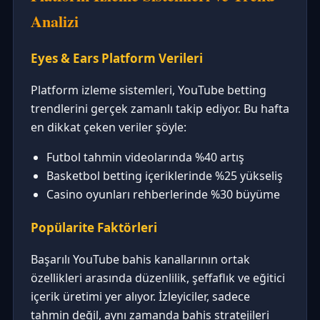
Analizi
Eyes & Ears Platform Verileri
Platform izleme sistemleri, YouTube betting
trendlerini gerçek zamanlı takip ediyor. Bu hafta
en dikkat çeken veriler şöyle:
Futbol tahmin videolarında %40 artış
Basketbol betting içeriklerinde %25 yükseliş
Casino oyunları rehberlerinde %30 büyüme
Popülarite Faktörleri
Başarılı YouTube bahis kanallarının ortak
özellikleri arasında düzenlilik, şeffaflık ve eğitici
içerik üretimi yer alıyor. İzleyiciler, sadece
tahmin değil, aynı zamanda bahis stratejileri