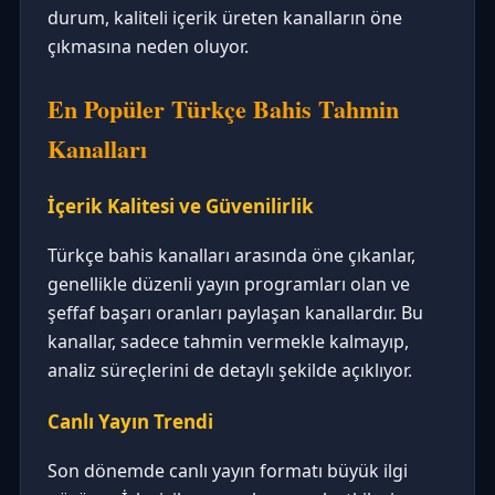
durum, kaliteli içerik üreten kanalların öne
çıkmasına neden oluyor.
En Popüler Türkçe Bahis Tahmin
Kanalları
İçerik Kalitesi ve Güvenilirlik
Türkçe bahis kanalları arasında öne çıkanlar,
genellikle düzenli yayın programları olan ve
şeffaf başarı oranları paylaşan kanallardır. Bu
kanallar, sadece tahmin vermekle kalmayıp,
analiz süreçlerini de detaylı şekilde açıklıyor.
Canlı Yayın Trendi
Son dönemde canlı yayın formatı büyük ilgi