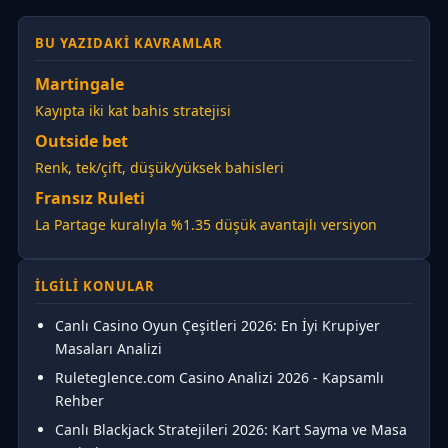
BU YAZIDAKI KAVRAMLAR
Martingale
Kayıpta iki kat bahis stratejisi
Outside bet
Renk, tek/çift, düşük/yüksek bahisleri
Fransız Ruleti
La Partage kuralıyla %1.35 düşük avantajlı versiyon
İLGILI KONULAR
Canlı Casino Oyun Çeşitleri 2026: En İyi Krupiyer
Masaları Analizi
Ruleteglence.com Casino Analizi 2026 - Kapsamlı
Rehber
Canlı Blackjack Stratejileri 2026: Kart Sayma ve Masa