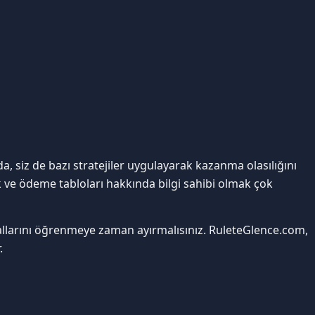
a, siz de bazı stratejiler uygulayarak kazanma olasılığını
ek ve ödeme tabloları hakkında bilgi sahibi olmak çok
larını öğrenmeye zaman ayırmalısınız. RuleteGlence.com,
.