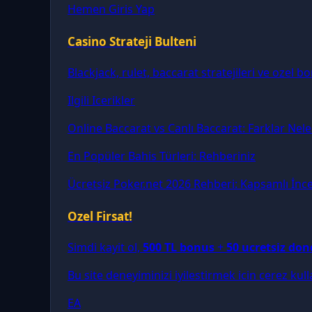
Hemen Giris Yap
Casino Strateji Bulteni
Blackjack, rulet, baccarat stratejileri ve ozel bo
Ilgili Icerikler
Online Baccarat vs Canlı Baccarat: Farklar Nele
En Popüler Bahis Türleri: Rehberiniz
Ücretsiz Poker.net 2026 Rehberi: Kapsamlı İnc
Ozel Firsat!
Simdi kayit ol,
500 TL bonus
+
50 ucretsiz do
Bu site deneyiminizi iyilestirmek icin cerez ku
EA