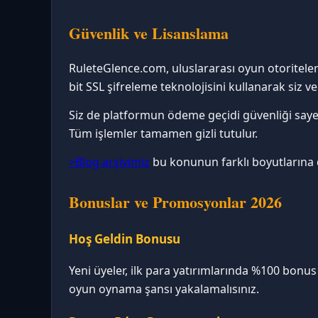
Güvenlik ve Lisanslama
RuleteGlence.com, uluslararası oyun otoriteleri
bit SSL şifreleme teknolojisini kullanarak siz ve s
Siz de platformun ödeme geçidi güvenliği sayesi
Tüm işlemler tamamen gizli tutulur.
>Blog arşivimiz
bu konunun farklı boyutlarına d
Bonuslar ve Promosyonlar 2026
Hoş Geldin Bonusu
Yeni üyeler, ilk para yatırımlarında %100 bonus
oyun oynama şansı yakalamalısınız.