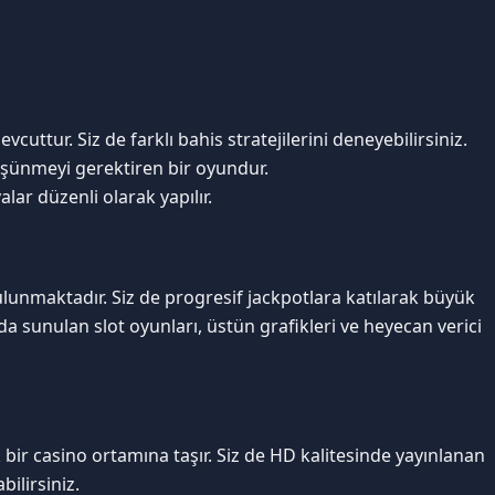
cuttur. Siz de farklı bahis stratejilerini deneyebilirsiniz.
üşünmeyi gerektiren bir oyundur.
lar düzenli olarak yapılır.
lunmaktadır. Siz de progresif jackpotlara katılarak büyük
da sunulan slot oyunları, üstün grafikleri ve heyecan verici
bir casino ortamına taşır. Siz de HD kalitesinde yayınlanan
bilirsiniz.