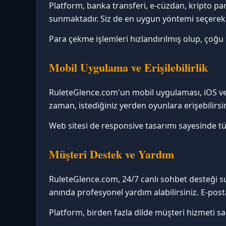
Platform, banka transferi, e-cüzdan, kripto pa
sunmaktadır. Siz de en uygun yöntemi seçerek k
Para çekme işlemleri hızlandırılmış olup, çoğu t
Mobil Uygulama ve Erişilebilirlik
RuleteGlence.com'un mobil uygulaması, iOS ve 
zaman, istediğiniz yerden oyunlara erişebilirsin
Web sitesi de responsive tasarımı sayesinde t
Müşteri Destek ve Yardım
RuleteGlence.com, 24/7 canlı sohbet desteği su
anında profesyonel yardım alabilirsiniz. E-post
Platform, birden fazla dilde müşteri hizmeti sa