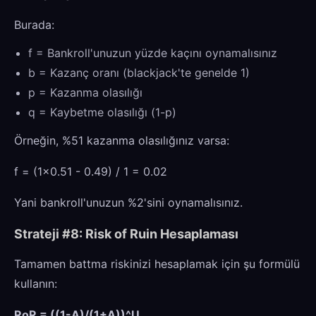
Burada:
f = Bankroll'unuzun yüzde kaçını oynamalısınız
b = Kazanç oranı (blackjack'te genelde 1)
p = Kazanma olasılığı
q = Kaybetme olasılığı (1-p)
Örneğin, %51 kazanma olasılığınız varsa:
f = (1×0.51 - 0.49) / 1 = 0.02
Yani bankroll'unuzun %2'sini oynamalısınız.
Strateji #8: Risk of Ruin Hesaplaması
Tamamen battma riskinizi hesaplamak için şu formülü
kullanın:
RoR = ((1-A)/(1+A))^U