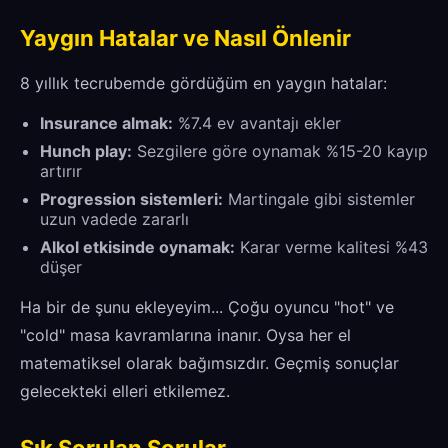
Yaygın Hatalar ve Nasıl Önlenir
8 yıllık tecrubemde gördüğüm en yaygın hatalar:
Insurance almak:
%7.4 ev avantajı ekler
Hunch play:
Sezgilere göre oynamak %15-20 kayıp
artırır
Progression sistemleri:
Martingale gibi sistemler
uzun vadede zararlı
Alkol etkisinde oynamak:
Karar verme kalitesi %43
düşer
Ha bir de şunu ekleyeyim... Çoğu oyuncu "hot" ve
"cold" masa kavramlarına inanır. Oysa her el
matematiksel olarak bağımsızdır. Geçmiş sonuçlar
gelecekteki elleri etkilemez.