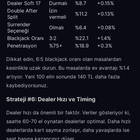
Dealer Soft 17
Durmalı
%8.7
+0.15%
Double After
İzin
%11.2
+0.13%
Split
vermeli
Surrender
Olmalı
%6.4
+0.08%
Seçeneği
Blackjack Oranı
3:2
%22.1
+1.4%
Penetrasyon
%75+
%18.9
+0.3%
Dikkat edin, 6:5 blackjack oranı olan masalardan
kesinlikle uzak durun. Bu masalarda ev avantajı %1.4
artıyor. Yani 100 elin sonunda 140 TL daha fazla
kaybediyorsunuz.
Strateji #6: Dealer Hızı ve Timing
Dealer hızı da önemli bir faktör. Veriler gösteriyor ki,
saatte 60-70 el oynatan dealerlar optimal. Daha hızlı
dealerlarda kart sayma zorlaşır, daha yavaşlarda ise
saat başına kazancınız düşer.