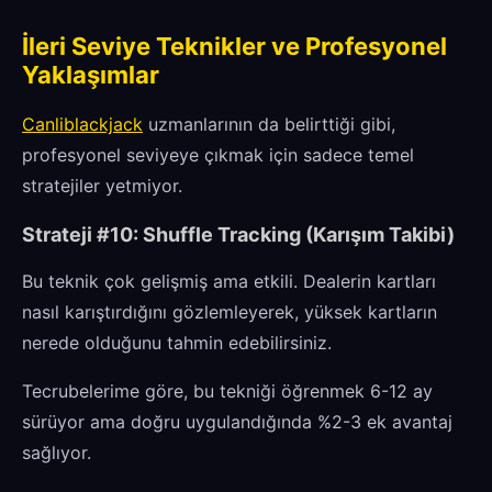
İleri Seviye Teknikler ve Profesyonel
Yaklaşımlar
Canliblackjack
uzmanlarının da belirttiği gibi,
profesyonel seviyeye çıkmak için sadece temel
stratejiler yetmiyor.
Strateji #10: Shuffle Tracking (Karışım Takibi)
Bu teknik çok gelişmiş ama etkili. Dealerin kartları
nasıl karıştırdığını gözlemleyerek, yüksek kartların
nerede olduğunu tahmin edebilirsiniz.
Tecrubelerime göre, bu tekniği öğrenmek 6-12 ay
sürüyor ama doğru uygulandığında %2-3 ek avantaj
sağlıyor.