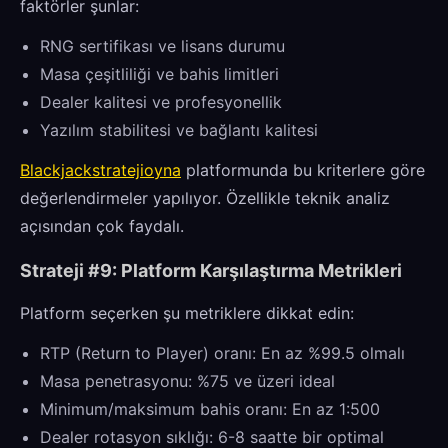
faktörler şunlar:
RNG sertifikası ve lisans durumu
Masa çeşitliliği ve bahis limitleri
Dealer kalitesi ve profesyonellik
Yazılım stabilitesi ve bağlantı kalitesi
Blackjackstratejioyna
platformunda bu kriterlere göre
değerlendirmeler yapılıyor. Özellikle teknik analiz
açısından çok faydalı.
Strateji #9: Platform Karşılaştırma Metrikleri
Platform seçerken şu metriklere dikkat edin:
RTP (Return to Player) oranı: En az %99.5 olmalı
Masa penetrasyonu: %75 ve üzeri ideal
Minimum/maksimum bahis oranı: En az 1:500
Dealer rotasyon sıklığı: 6-8 saatte bir optimal