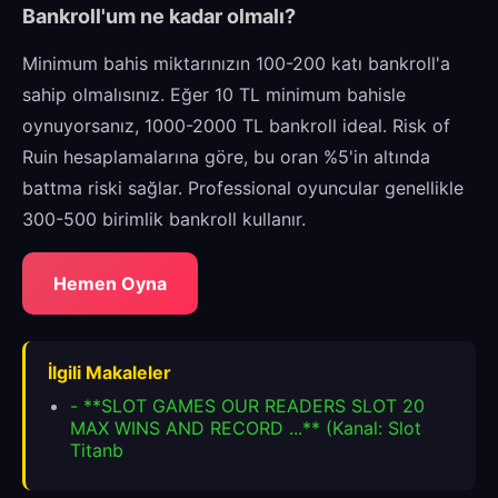
Bankroll'um ne kadar olmalı?
Minimum bahis miktarınızın 100-200 katı bankroll'a
sahip olmalısınız. Eğer 10 TL minimum bahisle
oynuyorsanız, 1000-2000 TL bankroll ideal. Risk of
Ruin hesaplamalarına göre, bu oran %5'in altında
battma riski sağlar. Professional oyuncular genellikle
300-500 birimlik bankroll kullanır.
Hemen Oyna
İlgili Makaleler
- **SLOT GAMES OUR READERS SLOT 20
MAX WINS AND RECORD ...** (Kanal: Slot
Titanb