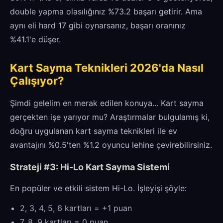
double yapma olasılığınız %73.2 başarı getirir. Ama
aynı eli hard 17 gibi oynarsanız, başarı oranınız
%41.1'e düşer.
Kart Sayma Teknikleri 2026'da Nasıl
Çalışıyor?
Şimdi gelelim en merak edilen konuya... Kart sayma
gerçekten işe yarıyor mu? Araştırmalar bulgulamış ki,
doğru uygulanan kart sayma teknikleri ile ev
avantajını %0.5'ten %1.2 oyuncu lehine çevirebilirsiniz.
Strateji #3: Hi-Lo Kart Sayma Sistemi
En popüler ve etkili sistem Hi-Lo. İşleyişi şöyle:
2, 3, 4, 5, 6 kartları = +1 puan
7, 8, 9 kartları = 0 puan