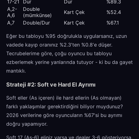
17-21
Dur
Dur
%89.3
A,2-
Double
Kart Çek
%52.4
A,6
(mümkünse)
A,7
Double/Dur
Kart Çek
%67.1
Eğer bu tabloyu %95 doğrulukla uygularsanız, uzun
vadede kayıp oranınız %2.3'ten %0.8'e düşer.
Tecrubelerime göre, çoğu oyuncu bu tabloyu
ezberlemek yerine yanlarında tutuyor - ki bu da gayet
mantıklı.
Strateji #2: Soft ve Hard El Ayrımı
Soft eller (As içeren) ile hard ellerin (As olmayan)
farklı yaklaşımlar gerektirdiğini biliyor muydunuz?
2026 verilerine göre oyuncuların %67'si bu ayrımı
doğru yapamıyor.
Soft 17 (As-6) eliniz varsa ve dealer 3-6 gösteriyorsa,