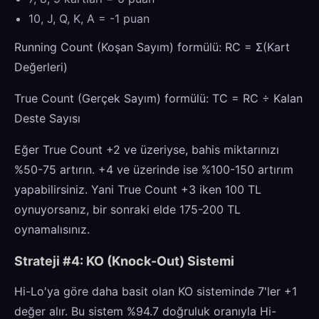
10, J, Q, K, A = -1 puan
Running Count (Koşan Sayım) formülü: RC = Σ(Kart
Değerleri)
True Count (Gerçek Sayım) formülü: TC = RC ÷ Kalan
Deste Sayısı
Eğer True Count +2 ve üzeriyse, bahis miktarınızı
%50-75 artırın. +4 ve üzerinde ise %100-150 artırım
yapabilirsiniz. Yani True Count +3 iken 100 TL
oynuyorsanız, bir sonraki elde 175-200 TL
oynamalısınız.
Strateji #4: KO (Knock-Out) Sistemi
Hi-Lo'ya göre daha basit olan KO sisteminde 7'ler +1
değer alır. Bu sistem %94.7 doğruluk oranıyla Hi-