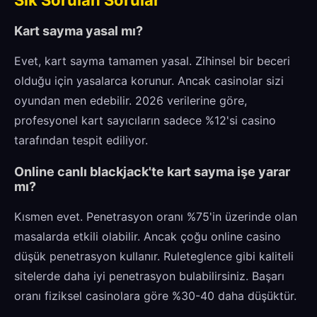
Sık Sorulan Sorular
Kart sayma yasal mı?
Evet, kart sayma tamamen yasal. Zihinsel bir beceri
olduğu için yasalarca korunur. Ancak casinolar sizi
oyundan men edebilir. 2026 verilerine göre,
profesyonel kart sayıcıların sadece %12'si casino
tarafından tespit ediliyor.
Online canlı blackjack'te kart sayma işe yarar
mı?
Kısmen evet. Penetrasyon oranı %75'in üzerinde olan
masalarda etkili olabilir. Ancak çoğu online casino
düşük penetrasyon kullanır. Ruleteglence gibi kaliteli
sitelerde daha iyi penetrasyon bulabilirsiniz. Başarı
oranı fiziksel casinolara göre %30-40 daha düşüktür.