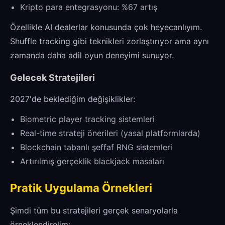
Kripto para entegrasyonu: %67 artış
Özellikle AI dealerlar konusunda çok heyecanlıyım.
Shuffle tracking gibi teknikleri zorlaştırıyor ama aynı
zamanda daha adil oyun deneyimi sunuyor.
Gelecek Stratejileri
2027'de beklediğim değişiklikler:
Biometric player tracking sistemleri
Real-time strateji önerileri (yasal platformlarda)
Blockchain tabanlı şeffaf RNG sistemleri
Artırılmış gerçeklik blackjack masaları
Pratik Uygulama Örnekleri
Şimdi tüm bu stratejileri gerçek senaryolarla
örneklendirelim: