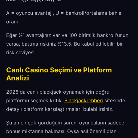
A = oyuncu avantajı, U = bankroll/ortalama bahis
oranı
Eğer %1 avantajınız var ve 100 birimlik bankroll'unuz
varsa, battma riskiniz %13.5. Bu kabul edilebilir bir
risk seviyesi.
Canlı Casino Seçimi ve Platform
Analizi
2026'da canlı blackjack oynamak için doğru
platformu seçmek kritik.
Blackjackrehberi
sitesinde
detaylı platform karşılaştırmaları bulabilirsiniz.
Şu an en çok gördüğüm sorun, oyuncuların sadece
bonus miktarına bakması. Oysa asıl önemli olan