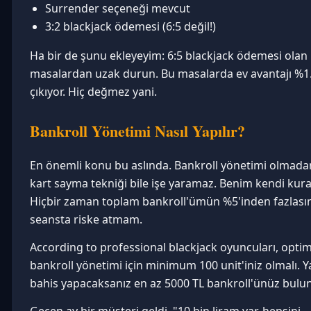
Surrender seçeneği mevcut
3:2 blackjack ödemesi (6:5 değil!)
Ha bir de şunu ekleyeyim: 6:5 blackjack ödemesi olan
masalardan uzak durun. Bu masalarda ev avantajı %1.
çıkıyor. Hiç değmez yani.
Bankroll Yönetimi Nasıl Yapılır?
En önemli konu bu aslında. Bankroll yönetimi olmadan
kart sayma tekniği bile işe yaramaz. Benim kendi kura
Hiçbir zaman toplam bankroll'ümün %5'inden fazlasın
seansta riske atmam.
According to professional blackjack oyuncuları, optim
bankroll yönetimi için minimum 100 unit'iniz olmalı. Y
bahis yapacaksanız en az 5000 TL bankroll'ünüz bulu