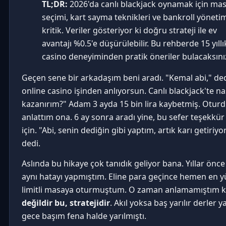
TL;DR:
2026'da canlı blackjack oynamak için ma
seçimi, kart sayma teknikleri ve bankroll yöneti
kritik. Veriler gösteriyor ki doğru strateji ile ev
avantajı %0.5'e düşürülebilir. Bu rehberde 15 yıllı
casino deneyiminden pratik öneriler bulacaksını
Geçen sene bir arkadaşım beni aradı. "Kemal abi," ded
online casino işinden anlıyorsun. Canlı blackjack'te na
kazanırım?" Adam 3 ayda 15 bin lira kaybetmiş. Otu
anlattım ona. 6 ay sonra aradı yine, bu sefer teşekkü
için. "Abi, senin dediğin gibi yaptım, artık karı getiriyor
dedi.
Aslında bu hikaye çok tanıdık geliyor bana. Yıllar önc
aynı hatayı yapmıştım. Eline para geçince hemen en 
limitli masaya oturmuştum. O zaman anlamamıştım k
değildir bu, stratejidir
. Akıl yoksa baş yarılır derler ya
gece başım fena halde yarılmıştı.