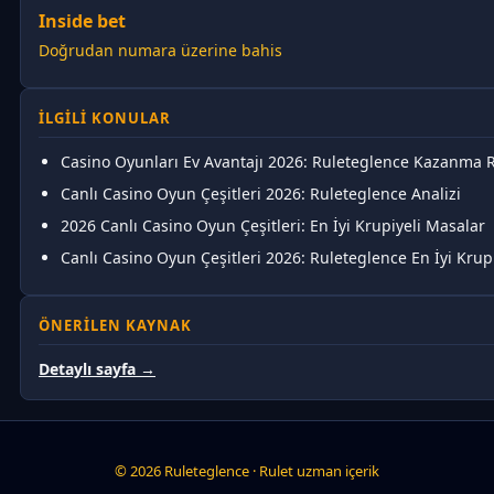
Inside bet
Doğrudan numara üzerine bahis
İLGILI KONULAR
Casino Oyunları Ev Avantajı 2026: Ruleteglence Kazanma 
Canlı Casino Oyun Çeşitleri 2026: Ruleteglence Analizi
2026 Canlı Casino Oyun Çeşitleri: En İyi Krupiyeli Masalar
Canlı Casino Oyun Çeşitleri 2026: Ruleteglence En İyi Krup
ÖNERILEN KAYNAK
Detaylı sayfa →
© 2026 Ruleteglence · Rulet uzman içerik