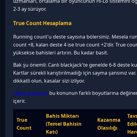
uzmanları, ortalama bir oyuncunun Hi-Lo sistemini 
2-3 ay sürüyor.
True Count Hesaplama
Running count'u deste sayısına bölersiniz. Mesela ru
count +8, kalan deste 4 ise true count +2'dir. True cou
yüksekse bahisleri artırın. Bu kadar basit.
Bak şu önemli: Canlı blackjack'te genelde 6-8 deste kull
Kartlar sürekli karıştırılmadığı için sayma şansınız var
dikkatli olun, kasalar sizi izliyor.
>Blog arşivimiz
bu konunun farklı boyutlarına değinen
içerir.
Bahis Miktarı
Tav
True
Kazanma
(Temel Bahisin
Edi
Count
Olasılığı
Katı)
Har