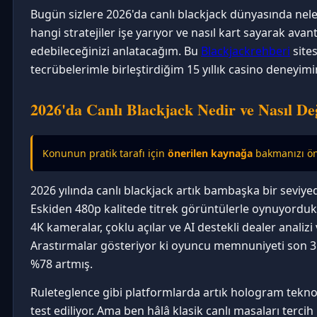
Bugün sizlere 2026'da canlı blackjack dünyasında neler
hangi stratejiler işe yarıyor ve nasıl kart sayarak avan
edebileceğinizi anlatacağım. Bu
Blackjackrehberi
site
tecrübelerimle birleştirdiğim 15 yıllık casino deneyimi
2026'da Canlı Blackjack Nedir ve Nasıl Değ
Konunun pratik tarafı için
önerilen kaynağa
bakmanızı öne
2026 yılında canlı blackjack artık bambaşka bir seviye
Eskiden 480p kalitede titrek görüntülerle oynuyorduk
4K kameralar, çoklu açılar ve AI destekli dealer analizi 
Arastırmalar gösteriyor ki oyuncu memnuniyeti son 3 
%78 artmış.
Ruleteglence gibi platformlarda artık hologram teknolo
test ediliyor. Ama ben hâlâ klasik canlı masaları tercih