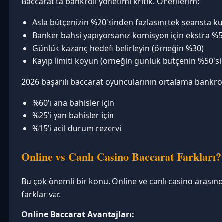
Baccarat'ta bankroll yönetimi kritik. Önerilerim:
Asla bütçenizin %20'sinden fazlasını tek seansta k
Banker bahsi yapıyorsanız komisyon için ekstra %5
Günlük kazanç hedefi belirleyin (örneğin %30)
Kayıp limiti koyun (örneğin günlük bütçenin %50'si
2026 başarılı baccarat oyuncularının ortalama bankrol
%60'ı ana bahisler için
%25'i yan bahisler için
%15'i acil durum rezervi
Online vs Canlı Casino Baccarat Farkları?
Bu çok önemli bir konu. Online ve canlı casino arasınd
farklar var.
Online Baccarat Avantajları: