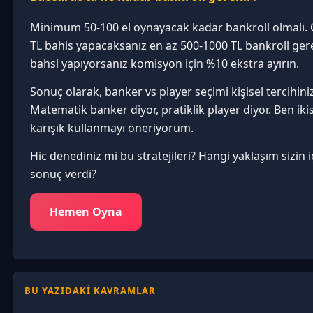
Minimum 50-100 el oynayacak kadar bankroll olmalı.
TL bahis yapacaksanız en az 500-1000 TL bankroll gere
bahsi yapıyorsanız komisyon için %10 ekstra ayırın.
Sonuç olarak, banker vs player seçimi kişisel tercihiniz
Matematik banker diyor, pratiklik player diyor. Ben ikis
karışık kullanmayı öneriyorum.
Hic denediniz mi bu stratejileri? Hangi yaklaşım sizin i
sonuç verdi?
Hemen Oyna
BU YAZIDAKI KAVRAMLAR