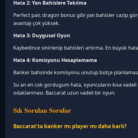
Hata 2: Yan Bahislere Takılma
Perfect pair, dragon bonus gibi yan bahisler cazip g
avantajı çok yüksek.
Hata 3: Duygusal Oyun
Kaybedince sinirlenip bahisleri artırma. En büyük hata
Hata 4: Komisyonu Hesaplamama
Banker bahsinde komisyonu unutup bütçe planlama
Su an en cok gordugum hata, oyuncuların kısa vadeli
odaklanması. Baccarat uzun vadeli bir oyun.
Sık Sorulan Sorular
Baccarat'ta banker mı player mı daha karlı?