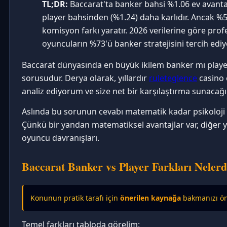
TL;DR:
Baccarat'ta banker bahsi %1.06 ev avanta
player bahsinden (%1.24) daha karlıdır. Ancak %
komisyon farkı yaratır. 2026 verilerine göre pro
oyuncuların %73'ü banker stratejisini tercih ediy
Baccarat dünyasında en büyük ikilem banker mı playe
sorusudur. Derya olarak, yıllardır
ruleteglence
casino 
analiz ediyorum ve size net bir karşılaştırma sunacağ
Aslında bu sorunun cevabı matematik kadar psikoloji d
Çünkü bir yandan matematiksel avantajlar var, diğer
oyuncu davranışları.
Baccarat Banker vs Player Farkları Nelerd
Konunun pratik tarafı için
önerilen kaynağa
bakmanızı öne
Temel farkları tabloda görelim: