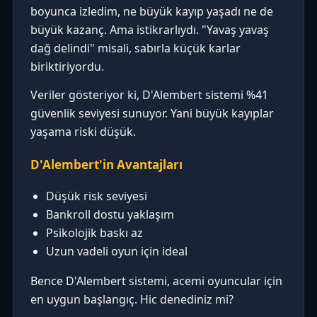
boyunca izledim, ne büyük kayıp yaşadı ne de
büyük kazanç. Ama istikrarlıydı. "Yavaş yavaş
dağ delindi" misali, sabırla küçük karlar
biriktiriyordu.
Veriler gösteriyor ki, D'Alembert sistemi %41
güvenlik seviyesi sunuyor. Yani büyük kayıplar
yaşama riski düşük.
D'Alembert'in Avantajları
Düşük risk seviyesi
Bankroll dostu yaklaşım
Psikolojik baskı az
Uzun vadeli oyun için ideal
Bence D'Alembert sistemi, acemi oyuncular için
en uygun başlangıç. Hic denediniz mi?