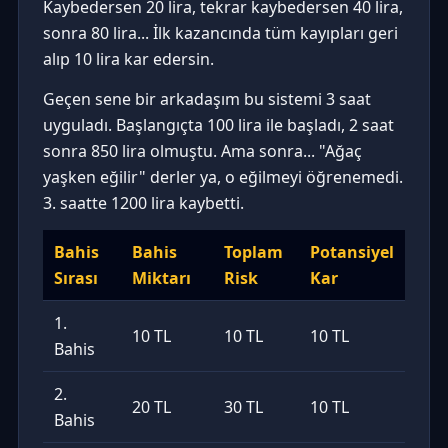
Kaybedersen 20 lira, tekrar kaybedersen 40 lira,
sonra 80 lira... İlk kazancında tüm kayıpları geri
alıp 10 lira kar edersin.
Geçen sene bir arkadaşım bu sistemi 3 saat
uyguladı. Başlangıçta 100 lira ile başladı, 2 saat
sonra 850 lira olmuştu. Ama sonra... "Ağaç
yaşken eğilir" derler ya, o eğilmeyi öğrenemedi.
3. saatte 1200 lira kaybetti.
Bahis
Bahis
Toplam
Potansiyel
Sırası
Miktarı
Risk
Kar
1.
10 TL
10 TL
10 TL
Bahis
2.
20 TL
30 TL
10 TL
Bahis