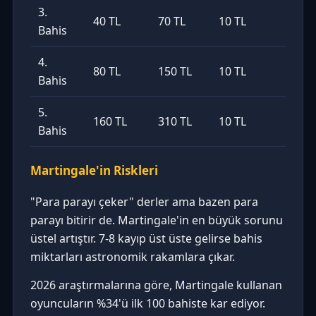
3.
40 TL
70 TL
10 TL
Bahis
4.
80 TL
150 TL
10 TL
Bahis
5.
160 TL
310 TL
10 TL
Bahis
Martingale'in Riskleri
"Para parayı çeker" derler ama bazen para
parayı bitirir de. Martingale'in en büyük sorunu
üstel artıştır. 7-8 kayıp üst üste gelirse bahis
miktarları astronomik rakamlara çıkar.
2026 araştırmalarına göre, Martingale kullanan
oyuncuların %34'ü ilk 100 bahiste kar ediyor.