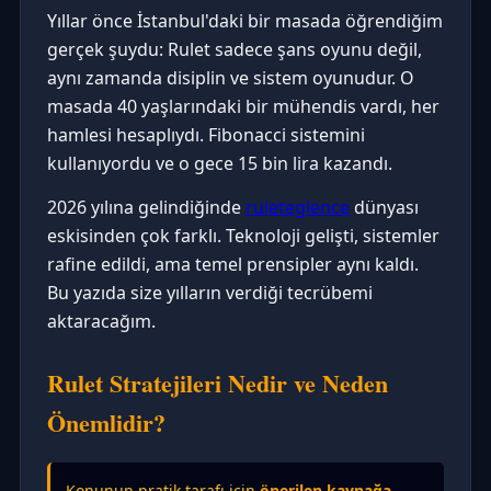
Yıllar önce İstanbul'daki bir masada öğrendiğim
gerçek şuydu: Rulet sadece şans oyunu değil,
aynı zamanda disiplin ve sistem oyunudur. O
masada 40 yaşlarındaki bir mühendis vardı, her
hamlesi hesaplıydı. Fibonacci sistemini
kullanıyordu ve o gece 15 bin lira kazandı.
2026 yılına gelindiğinde
ruleteglence
dünyası
eskisinden çok farklı. Teknoloji gelişti, sistemler
rafine edildi, ama temel prensipler aynı kaldı.
Bu yazıda size yılların verdiği tecrübemi
aktaracağım.
Rulet Stratejileri Nedir ve Neden
Önemlidir?
Konunun pratik tarafı için
önerilen kaynağa