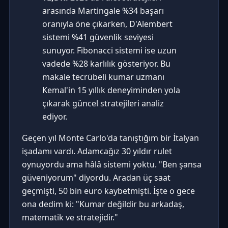
arasında Martingale %34 başarı
oranıyla öne çıkarken, D'Alembert
sistemi %41 güvenlik seviyesi
sunuyor. Fibonacci sistemi ise uzun
vadede %28 karlılık gösteriyor. Bu
makale tecrübeli kumar uzmanı
Kemal'in 15 yıllık deneyiminden yola
çıkarak güncel stratejileri analiz
ediyor.
Geçen yıl Monte Carlo'da tanıştığım bir İtalyan
işadamı vardı. Adamcağız 30 yıldır rulet
oynuyordu ama hâlâ sistemi yoktu. "Ben şansa
güveniyorum" diyordu. Aradan üç saat
geçmişti, 50 bin euro kaybetmişti. İşte o gece
ona dedim ki: "Kumar değildir bu arkadaş,
matematik ve stratejidir."