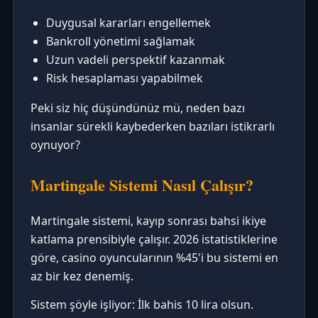
Duygusal kararları engellemek
Bankroll yönetimi sağlamak
Uzun vadeli perspektif kazanmak
Risk hesaplaması yapabilmek
Peki siz hiç düşündünüz mü, neden bazı
insanlar sürekli kaybederken bazıları istikrarlı
oynuyor?
Martingale Sistemi Nasıl Çalışır?
Martingale sistemi, kayıp sonrası bahsi ikiye
katlama prensibiyle çalışır. 2026 istatistiklerine
göre, casino oyuncularının %45'i bu sistemi en
az bir kez denemiş.
Sistem şöyle işliyor: İlk bahis 10 lira olsun.