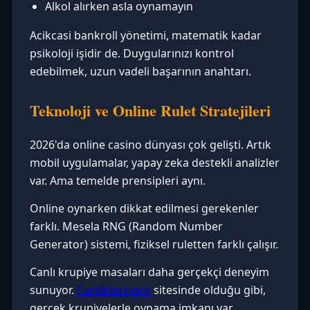
Alkol alırken asla oynamayın
Acikcasi bankroll yönetimi, matematik kadar
psikoloji işidir de. Duygularınızı kontrol
edebilmek, uzun vadeli başarının anahtarı.
Teknoloji ve Online Rulet Stratejileri
2026'da online casino dünyası çok gelişti. Artık
mobil uygulamalar, yapay zeka destekli analizler
var. Ama temelde prensipleri aynı.
Online oynarken dikkat edilmesi gerekenler
farklı. Mesela RNG (Random Number
Generator) sistemi, fiziksel ruletten farklı çalışır.
Canlı krupiye masaları daha gerçekçi deneyim
sunuyor.
Canliblackjack
sitesinde olduğu gibi,
gerçek krupiyelerle oynama imkanı var.