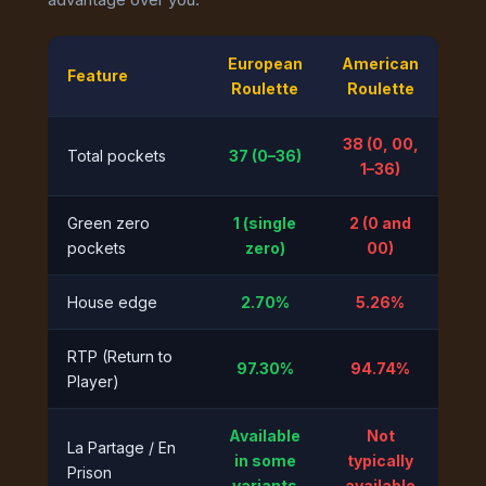
European
American
Feature
Roulette
Roulette
38 (0, 00,
Total pockets
37 (0–36)
1–36)
Green zero
1 (single
2 (0 and
pockets
zero)
00)
House edge
2.70%
5.26%
RTP (Return to
97.30%
94.74%
Player)
Available
Not
La Partage / En
in some
typically
Prison
variants
available