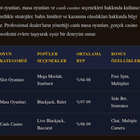
ot oyunları, masa oyunları ve
canlı casino
seçenekleri hakkında kullanıcı
ellikle stratejiler, bahis limitleri ve kazanma olasılıkları hakkında bilgi
ar. Professional dealer'ların yönettiği canlı masa oyunları, gerçek casino
mosferini evlere taşıyarak eşsiz bir deneyim sunar.
OYUN
POPÜLER
ORTALAMA
BONUS
KATEGORISI
SEÇENEKLER
RTP
ÖZELLIKLE
Mega Moolah,
Free Spin,
Slot Oyunları
%94-98
Starburst
Multiplier
Side Bet,
Masa Oyunları
Blackjack, Rulet
%97-99
Insurance
Live Blackjack,
Chat, Multiple
Canlı Casino
%98-99
Baccarat
Camera