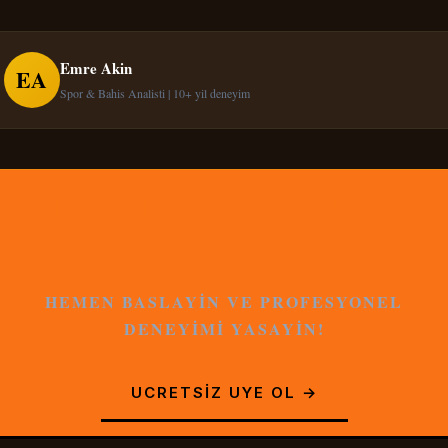
Emre Akin
EA
Spor & Bahis Analisti | 10+ yil deneyim
HEMEN BAHIS YAPMAYA
BASLA
HEMEN BASLAYIN VE PROFESYONEL
DENEYIMI YASAYIN!
UCRETSIZ UYE OL →