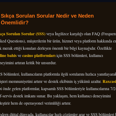
Sıkça Sorulan Sorular Nedir ve Neden
Önemlidir?
kça Sorulan Sorular (SSS)
veya İngilizce karşılığı olan FAQ (Frequen
ked Questions), müşterilerin bir ürün, hizmet veya platform hakkında e
k merak ettiği konuları derleyen önemli bir bilgi kaynağıdır. Özellikle
line bahis
casino platformları
ve
için SSS bölümleri, kullanıcı
neyimini artıran kritik bir unsurdur.
S bölümleri, kullanıcıların platformla ilgili sorularını hızlıca yanıtlayara
Raxcas
şteri memnuniyetini artırır ve destek ekibinin iş yükünü azaltır.
bi önde gelen platformlar, kapsamlı SSS bölümleriyle kullanıcılarına 7/2
lf-servis destek imkanı sunar. Bu yaklaşım, hem kullanıcı deneyimini
leştirir hem de operasyonel verimliliği artırır.
dern dijital dünyada, kullanıcılar hızlı çözümler arar ve SSS bölümleri 