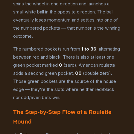
spins the wheel in one direction and launches a
small white ball in the opposite direction. The ball
eventually loses momentum and settles into one of
the numbered pockets — that number is the winning
outcome.
The numbered pockets run from
1 to 36
, alternating
between red and black. There is also at least one
green pocket marked
0
(zero). American roulette
adds a second green pocket,
00
(double zero).
Those green pockets are the source of the house
edge — they're the slots where neither red/black
nor odd/even bets win.
The Step-by-Step Flow of a Roulette
Round