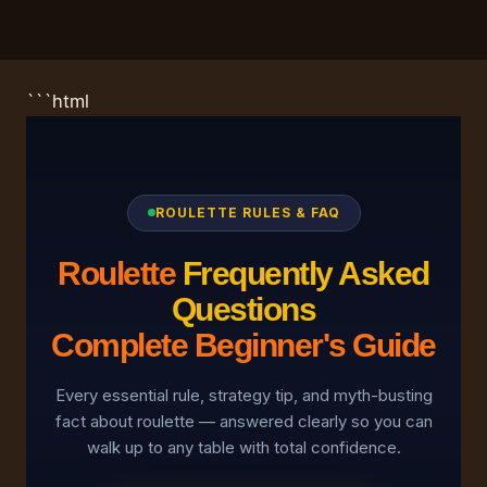
```html
ROULETTE RULES & FAQ
Roulette
Frequently Asked
Questions
Complete Beginner's Guide
Every essential rule, strategy tip, and myth-busting
fact about roulette — answered clearly so you can
walk up to any table with total confidence.