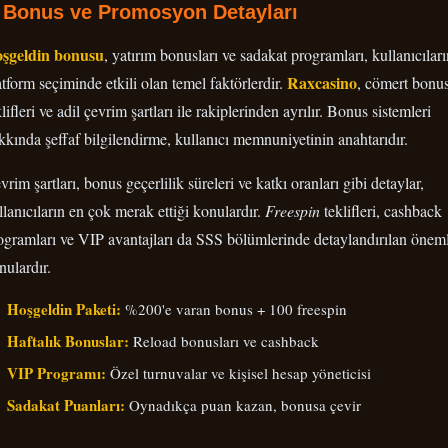
Bonus ve Promosyon Detayları
şgeldin bonusu
, yatırım bonusları ve sadakat programları, kullanıcıları
Raxcasino
atform seçiminde etkili olan temel faktörlerdir.
, cömert bonu
lifleri ve adil çevrim şartları ile rakiplerinden ayrılır. Bonus sistemleri
kkında şeffaf bilgilendirme, kullanıcı memnuniyetinin anahtarıdır.
vrim şartları, bonus geçerlilik süreleri ve katkı oranları gibi detaylar,
llanıcıların en çok merak ettiği konulardır.
Freespin
teklifleri, cashback
ogramları ve VIP avantajları da SSS bölümlerinde detaylandırılan öneml
nulardır.
Hoşgeldin Paketi:
%200'e varan bonus + 100 freespin
Haftalık Bonuslar:
Reload bonusları ve cashback
VIP Programı:
Özel turnuvalar ve kişisel hesap yöneticisi
Sadakat Puanları:
Oynadıkça puan kazan, bonusa çevir