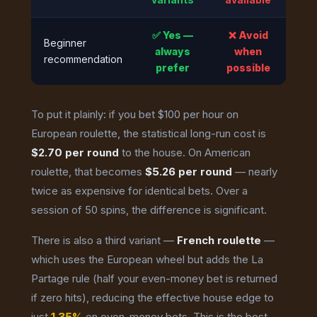
✅ Yes —
❌ Avoid
Beginner
always
when
recommendation
prefer
possible
To put it plainly: if you bet $100 per hour on
European roulette, the statistical long-run cost is
$2.70 per round
to the house. On American
roulette, that becomes
$5.26 per round
— nearly
twice as expensive for identical bets. Over a
session of 50 spins, the difference is significant.
There is also a third variant —
French roulette
—
which uses the European wheel but adds the La
Partage rule (half your even-money bet is returned
if zero hits), reducing the effective house edge to
just
1.35%
on even-money bets. This is the best